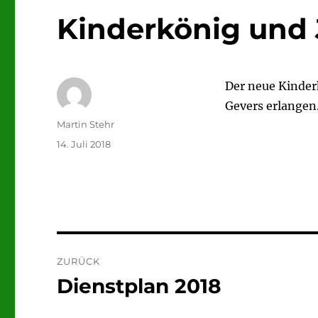
Kinderkönig und
Der neue Kinder
Gevers erlangen
Autor
Martin Stehr
Veröffentlicht
14. Juli 2018
am
Beitragsnavigation
ZURÜCK
Dienstplan 2018
Vorheriger
Beitrag: