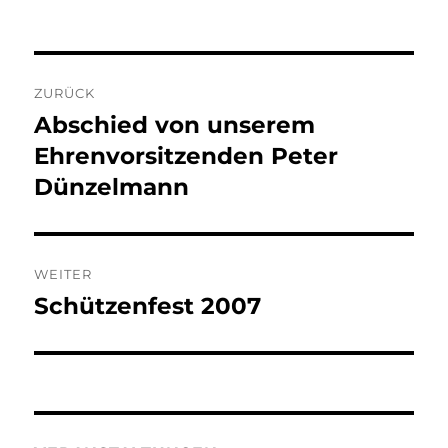
am
Beitragsnavigation
ZURÜCK
Abschied von unserem
Vorheriger
Beitrag:
Ehrenvorsitzenden Peter
Dünzelmann
WEITER
Schützenfest 2007
Nächster
Beitrag: