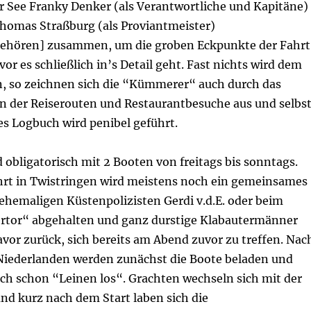
r See Franky Denker (als Verantwortliche und Kapitäne)
homas Straßburg (als Proviantmeister)
ehören] zusammen, um die groben Eckpunkte der Fahrt
vor es schließlich in’s Detail geht. Fast nichts wird dem
en, so zeichnen sich die “Kümmerer“ auch durch das
en der Reiserouten und Restaurantbesuche aus und selbs
es Logbuch wird penibel geführt.
 obligatorisch mit 2 Booten von freitags bis sonntags.
hrt in Twistringen wird meistens noch ein gemeinsames
ehemaligen Küstenpolizisten Gerdi v.d.E. oder beim
rtor“ abgehalten und ganz durstige Klabautermänner
vor zurück, sich bereits am Abend zuvor zu treffen. Nac
Niederlanden werden zunächst die Boote beladen und
uch schon “Leinen los“. Grachten wechseln sich mit der
nd kurz nach dem Start laben sich die