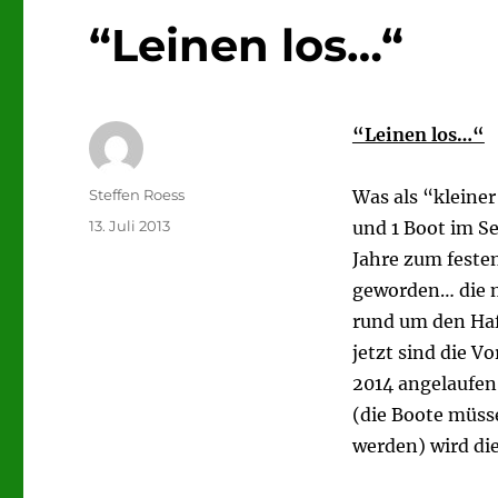
“Leinen los…“
“Leinen los…“
Autor
Steffen Roess
Was als “kleine
Veröffentlicht
13. Juli 2013
und 1 Boot im S
am
Jahre zum feste
geworden… die m
rund um den Haf
jetzt sind die V
2014 angelaufen
(die Boote müss
werden) wird di