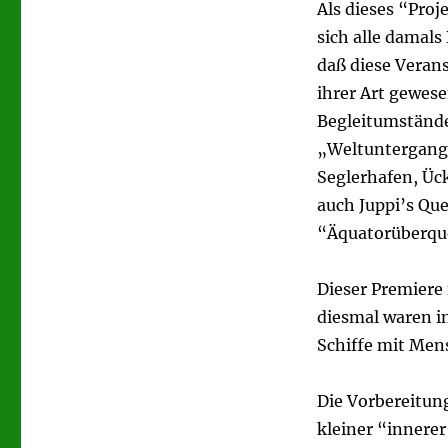
Als dieses “Proj
sich alle damals
daß diese Veran
ihrer Art gewese
Begleitumständ
„Weltuntergang“
Seglerhafen, Üc
auch Juppi’s Qu
“Äquatorüberque
Dieser Premiere 
diesmal waren i
Schiffe mit Mens
Die Vorbereitung
kleiner “innerer