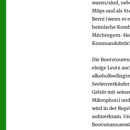
waren/sind, neb
Möps und als S
Berni (wenn er e
heimische Kombü
Möchtegern-Hob
Kommandobrück
Die Bootstouren
einige Leutz au
alkoholbedingt
Seelenverkäufer 
Gehör mit seine
Mikrophon) und 
wird in der Rege
aufmerksam. Un
Bootsmannanwärt