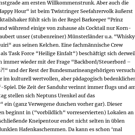
stgrade am ersten Willkommenstrunk. Aber auch die
ppy Hour“ ist beim Twistringer Seefahrervolk äußerst
ktailshaker fühlt sich in der Regel Barkeeper “Prinz
und während einige von zuhause als Cocktail nur Korn-
aubert unser (stubenreiner) Münsterländer u.a. “Whisky
uiri“ aus seinen Kelchen. Eine fachmännische Crew
als Task Force “Heilige Einfalt“) beschäftigt sich derwei
n immer wieder mit der Frage “Backbord/Steuerbord –
ts?!“ und der Rest der Bundesmarineangehörigen versuch
r im kulturell wertvollen, aber pädagogisch bedenkliche
-Spiel. Die Zeit der Sanduhr verinnt immer flugs und a
ag stellen sich Neptuns Urenkel auf das
“ ein (ganz Verwegene duschen vorher gar). Dieser
beginnt in (“vorbildlich“ vorreservierten) Lokalen an
schließende Kneipentour endet nicht selten in üblen
dunklen Hafenkaschemmen. Da kann es schon ‘mal