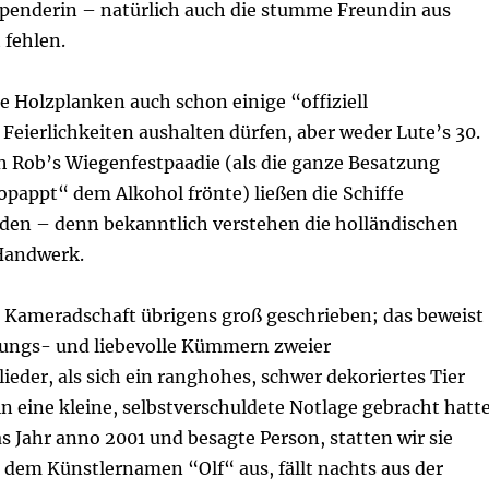
tspenderin – natürlich auch die stumme Freundin aus
 fehlen.
e Holzplanken auch schon einige “offiziell
eierlichkeiten aushalten dürfen, aber weder Lute’s 30.
h Rob’s Wiegenfestpaadie (als die ganze Besatzung
opappt“ dem Alkohol frönte) ließen die Schiffe
eiden – denn bekanntlich verstehen die holländischen
Handwerk.
e Kameradschaft übrigens groß geschrieben; das beweist
erungs- und liebevolle Kümmern zweier
eder, als sich ein ranghohes, schwer dekoriertes Tier
n eine kleine, selbstverschuldete Notlage gebracht hatte
s Jahr anno 2001 und besagte Person, statten wir sie
 dem Künstlernamen “Olf“ aus, fällt nachts aus der