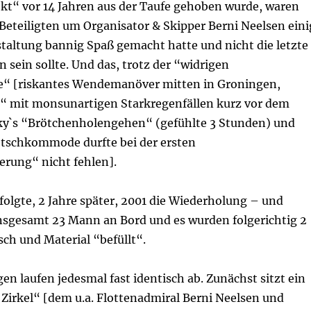
ekt“ vor 14 Jahren aus der Taufe gehoben wurde, waren
 Beteiligten um Organisator & Skipper Berni Neelsen eini
staltung bannig Spaß gemacht hatte und nicht die letzte
n sein sollte. Und das, trotz der “widrigen
e“ [riskantes Wendemanöver mitten in Groningen,
 mit monsunartigen Starkregenfällen kurz vor dem
ky`s “Brötchenholengehen“ (gefühlte 3 Stunden) und
etschkommode durfte bei der ersten
rung“ nicht fehlen].
folgte, 2 Jahre später, 2001 die Wiederholung – und
nsgesamt 23 Mann an Bord und es wurden folgerichtig 2
ch und Material “befüllt“.
en laufen jedesmal fast identisch ab. Zunächst sitzt ein
 Zirkel“ [dem u.a. Flottenadmiral Berni Neelsen und