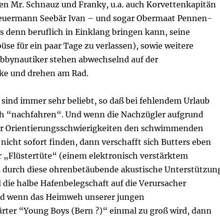
en Mr. Schnauz und Franky, u.a. auch Korvettenkapitän
teuermann Seebär Ivan – und sogar Obermaat Pennen-
s denn beruflich in Einklang bringen kann, seine
se für ein paar Tage zu verlassen), sowie weitere
bynautiker stehen abwechselnd auf der
e und drehen am Rad.
 sind immer sehr beliebt, so daß bei fehlendem Urlaub
ch “nachfahren“. Und wenn die Nachzügler aufgrund
er Orientierungsschwierigkeiten den schwimmenden
nicht sofort finden, dann verschafft sich Butters eben
r „Flüstertüte“ (einem elektronisch verstärktem
durch diese ohrenbetäubende akustische Unterstützun
l die halbe Hafenbelegschaft auf die Verursacher
d wenn das Heimweh unserer jungen
er “Young Boys (Bern ?)“ einmal zu groß wird, dann