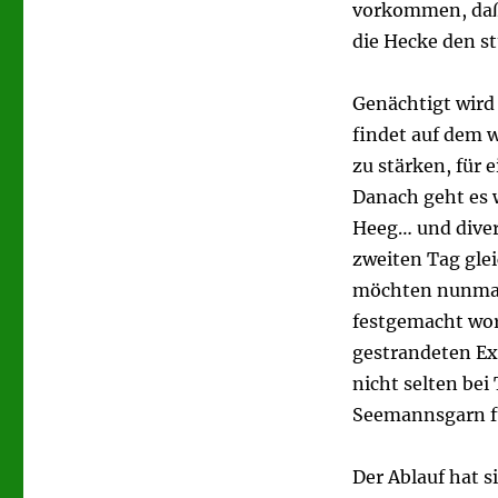
vorkommen, daß 
die Hecke den s
Genächtigt wird
findet auf dem 
zu stärken, für 
Danach geht es 
Heeg… und diver
zweiten Tag gle
möchten nunmal
festgemacht word
gestrandeten Ex
nicht selten bei
Seemannsgarn fü
Der Ablauf hat s