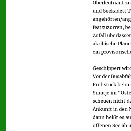
Oberleutnant zu
und Seekadett T
angehörten/ang
festzuzurren, be
Zufall überlass
akribische Plan
ein provisorisch
Geschippert wird
Vor der Busabfa
Frühstück beim 
Smutje im “Oste
scheuen nicht da
Ankunft in den 
dann heißt es a
offenen See ab u