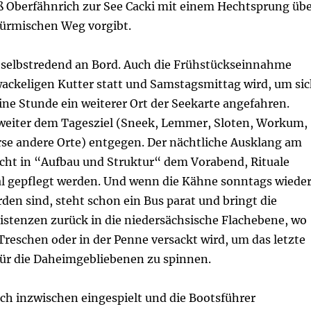
Oberfähnrich zur See Cacki mit einem Hechtsprung üb
türmischen Weg vorgibt.
 selbstredend an Bord. Auch die Frühstückseinnahme
wackeligen Kutter statt und Samstagsmittag wird, um si
eine Stunde ein weiterer Ort der Seekarte angefahren.
weiter dem Tagesziel (Sneek, Lemmer, Sloten, Workum,
se andere Orte) entgegen. Der nächtliche Ausklang am
icht in “Aufbau und Struktur“ dem Vorabend, Rituale
 gepflegt werden. Und wenn die Kähne sonntags wiede
en sind, steht schon ein Bus parat und bringt die
istenzen zurück in die niedersächsische Flachebene, wo
 Treschen oder in der Penne versackt wird, um das letzte
r die Daheimgebliebenen zu spinnen.
ich inzwischen eingespielt und die Bootsführer