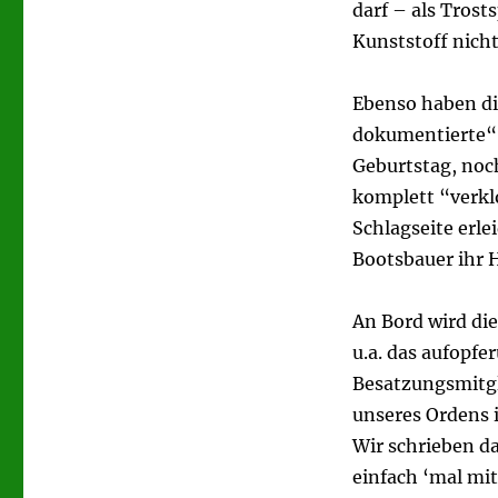
darf – als Tros
Kunststoff nicht
Ebenso haben di
dokumentierte“ F
Geburtstag, noc
komplett “verkl
Schlagseite erl
Bootsbauer ihr 
An Bord wird di
u.a. das aufopf
Besatzungsmitgli
unseres Ordens i
Wir schrieben da
einfach ‘mal mit